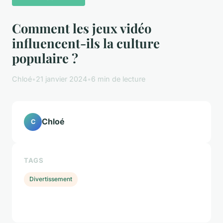
Comment les jeux vidéo
influencent-ils la culture
populaire ?
Chloé
•
21 janvier 2024
•
6 min de lecture
Chloé
C
TAGS
Divertissement