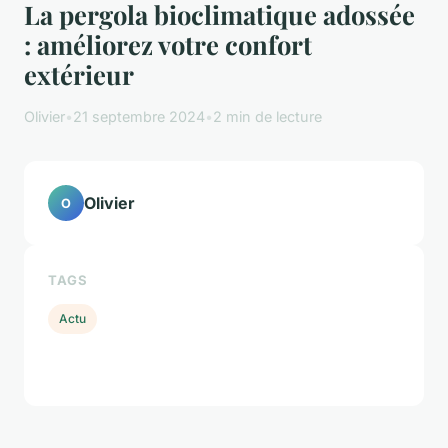
La pergola bioclimatique adossée
: améliorez votre confort
extérieur
Olivier
•
21 septembre 2024
•
2 min de lecture
Olivier
O
TAGS
Actu