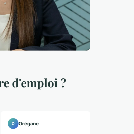
e d'emploi ?
Orégane
O