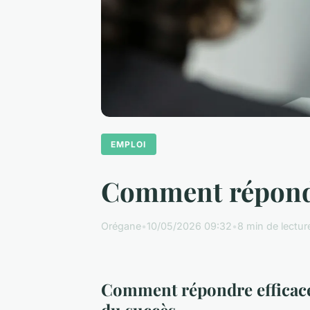
EMPLOI
Comment répondre
Orégane
•
10/05/2026 09:32
•
8 min de lectur
Comment répondre efficacem